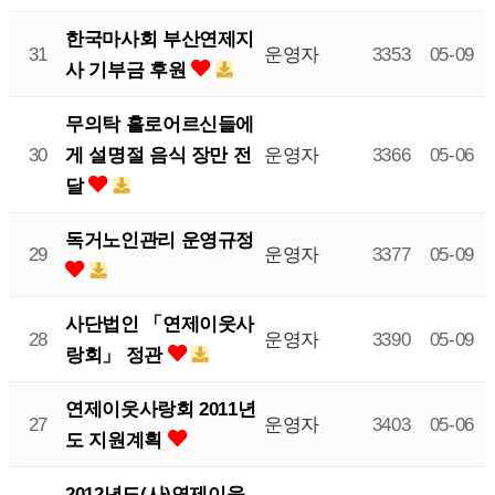
한국마사회 부산연제지
31
운영자
3353
05-09
사 기부금 후원
무의탁 홀로어르신들에
게 설명절 음식 장만 전
30
운영자
3366
05-06
달
독거노인관리 운영규정
29
운영자
3377
05-09
사단법인 「연제이웃사
28
운영자
3390
05-09
랑회」 정관
연제이웃사랑회 2011년
27
운영자
3403
05-06
도 지원계획
2012년도(사)연제이웃