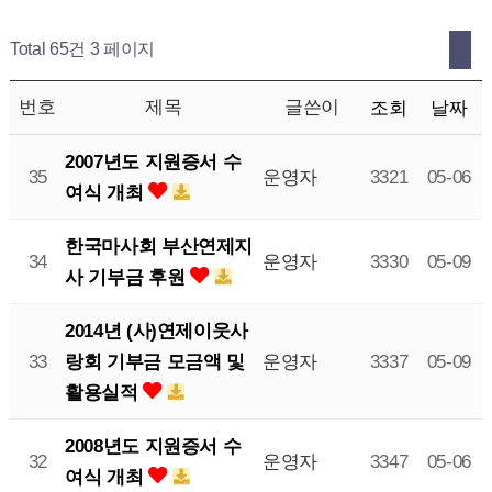
Total 65건
3 페이지
번호
제목
글쓴이
조회
날짜
2007년도 지원증서 수
35
운영자
3321
05-06
여식 개최
한국마사회 부산연제지
34
운영자
3330
05-09
사 기부금 후원
2014년 (사)연제이웃사
랑회 기부금 모금액 및
33
운영자
3337
05-09
활용실적
2008년도 지원증서 수
32
운영자
3347
05-06
여식 개최